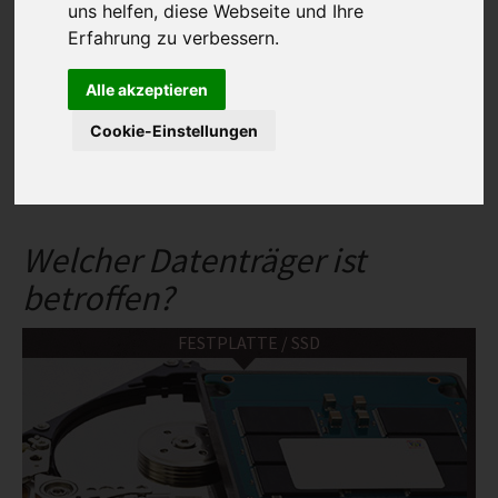
uns helfen, diese Webseite und Ihre
REFERENZEN
Erfahrung zu verbessern.
INFO
Alle akzeptieren
IMPRESSUM
Keine Daten,
Analyse
Cookie-Einstellungen
AGB
keine
Kosten
binnen
3 Stunden.
mehr Infos ...
DATENSCHUTZ
HAFTUNGSAUSSCHLUSS
WIDERRUFSBELEHRUNG
Welcher Datenträger ist
WIDERRUFSFORMULAR
betroffen?
STANDORTE
FESTPLATTE / SSD