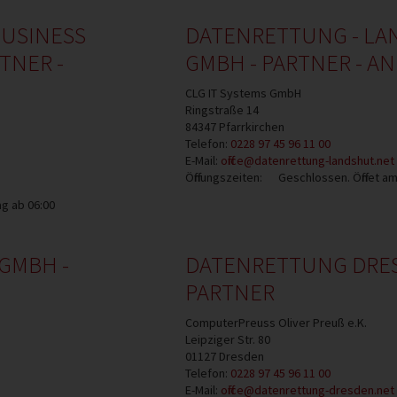
BUSINESS
DATENRETTUNG - LAN
TNER -
GMBH - PARTNER - 
CLG IT Systems GmbH
Ringstraße 14
84347
Pfarrkirchen
Telefon:
0228 97 45 96 11 00
E-Mail:
office@datenrettung-landshut.net
Öffnungszeiten:
Geschlossen. Öffnet a
g ab 06:00
GMBH -
DATENRETTUNG DRES
PARTNER
ComputerPreuss Oliver Preuß e.K.
Leipziger Str. 80
01127
Dresden
Telefon:
0228 97 45 96 11 00
E-Mail:
office@datenrettung-dresden.net