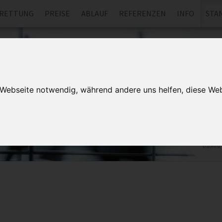
RETTUNG
PREISE
ABLAUF
REFERENZEN
INFO
STA
Si
Lassen
unverb
r Webseite notwendig, während andere uns helfen, diese Web
Datenret
Rückruf.
Speicher
Datensc