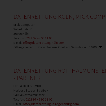
DATENRETTUNG KÖLN, MICK COMPU
Mick Computer
Wilhelmstr. 51
50996
Köln
Telefon:
0228 97 45 96 11 00
E-Mail:
office@datenrettung-köln.com
Öffnungszeiten:
Geschlossen. Öffnet am Samstag um 10:00
DATENRETTUNG ROTTHALMÜNSTER -
- PARTNER
BITS & BYTES GmbH
Norbert-Steger-Straße 4
94094
Rotthalmünster
Telefon:
0228 97 45 96 11 00
E-Mail:
office@datenrettung-in-regensburg.com