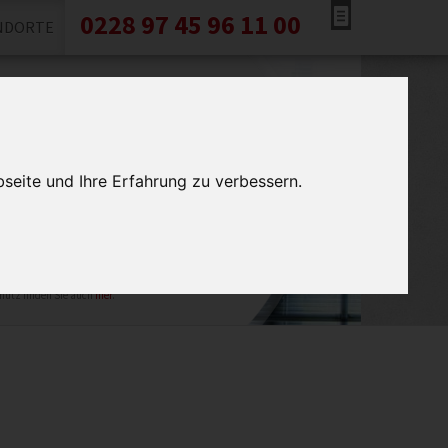
0228 97 45 96 11 00
NDORTE
e haben Fragen?
 Sie sich jetzt kostenlos und
indlich von uns informieren.
seite und Ihre Erfahrung zu verbessern.
tung Bonn verwendet Ihre Daten ausschließlich für den
 Ihre Daten werden gelöscht, wenn der Zweck der
ung entfallen ist. Weitere Informationen zum
hutz finden Sie auch
hier
.