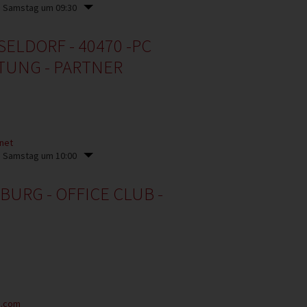
m Samstag um 09:30
LDORF - 40470 -PC
TUNG - PARTNER
.net
m Samstag um 10:00
RG - OFFICE CLUB -
g.com