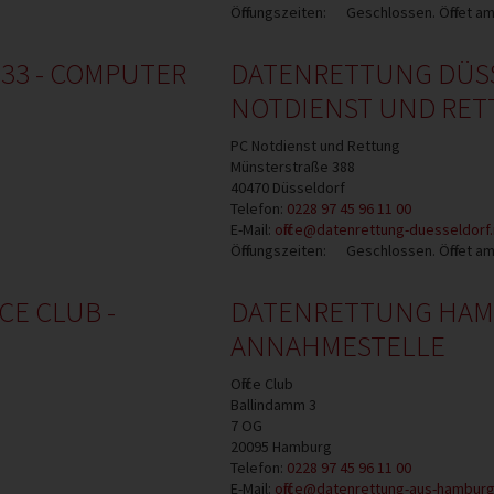
Öffnungszeiten:
Geschlossen. Öffnet a
33 - COMPUTER
DATENRETTUNG DÜSSE
NOTDIENST UND RET
PC Notdienst und Rettung
Münsterstraße 388
40470
Düsseldorf
Telefon:
0228 97 45 96 11 00
E-Mail:
office@datenrettung-duesseldorf
Öffnungszeiten:
Geschlossen. Öffnet a
CE CLUB -
DATENRETTUNG HAMBU
ANNAHMESTELLE
Office Club
Ballindamm 3
7 OG
20095
Hamburg
Telefon:
0228 97 45 96 11 00
E-Mail:
office@datenrettung-aus-hambur