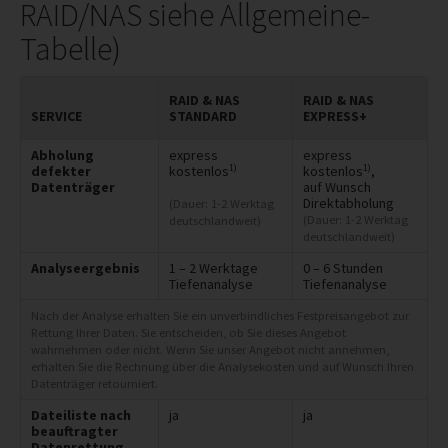
RAID/NAS siehe Allgemeine-
Tabelle)
RAID & NAS
RAID & NAS
SERVICE
STANDARD
EXPRESS+
Abholung
express
express
1)
1)
defekter
kostenlos
kostenlos
,
Datenträger
auf Wunsch
Direktabholung
(Dauer: 1-2 Werktag
(Dauer: 1-2 Werktag
deutschlandweit)
deutschlandweit)
Analyseergebnis
1 – 2 Werktage
0 – 6 Stunden
Tiefenanalyse
Tiefenanalyse
Nach der Analyse erhalten Sie ein unverbindliches Festpreisangebot zur
Rettung Ihrer Daten. Sie entscheiden, ob Sie dieses Angebot
wahrnehmen oder nicht. Wenn Sie unser Angebot nicht annehmen,
erhalten Sie die Rechnung über die Analysekosten und auf Wunsch Ihren
Datenträger retourniert.
Dateiliste nach
ja
ja
beauftragter
Datenrettung