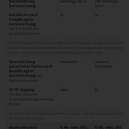
Durchführung
werktags Mo-Fr
24h werktags
Datenrettung
Mo-Fr
Dateiliste nach
ja
ja
beauftragter
Datenrettung
zur Kontrolle der
geretteten Daten
Nach erfolgreicher Rettung erhalten Sie eine Dateiliste der geretteten Daten zu
können Sie in Ruhe überprüfen, ob die für Sie wichtigen Daten gerettet wurde
Sie uns, ob Sie mit der Datenwiederherstellung zufrieden sind.
Übermittlung
kostenlos
express
geretteter Daten nach
kostenlos
beauftragter
Datenrettung
auf
Speichermedium
SFTP-Zugang
nein
ja
für den sicheren
Download der geretteten
Daten
Die Kosten für die Analyse entstehen nur dann - und erst dann, wenn Sie das e
Datenrettung ablehnen.
Analysekosten
€
49,-
inkl. USt.
€
99,-
inkl. USt.