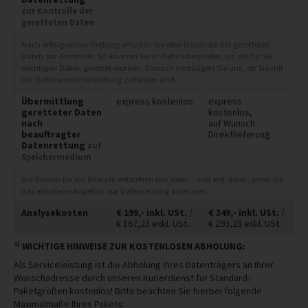
zur Kontrolle der
geretteten Daten
Nach erfolgreicher Rettung erhalten Sie eine Dateiliste der geretteten
Daten zur Kontrolle. So können Sie in Ruhe überprüfen, ob die für Sie
wichtigen Daten gerettet wurden. Danach bestätigen Sie uns, ob Sie mit
der Datenwiederherstellung zufrieden sind.
Übermittlung
express kostenlos
express
geretteter Daten
kostenlos,
nach
auf Wunsch
beauftragter
Direktlieferung
Datenrettung
auf
Speichermedium
Die Kosten für die Analyse entstehen nur dann - und erst dann, wenn Sie
das erhaltene Angebot zur Datenrettung ablehnen.
Analysekosten
€
199,-
inkl. USt.
/
€
349,-
inkl. USt.
/
€
167,23
exkl. USt.
€
293,28
exkl. USt.
1)
WICHTIGE HINWEISE ZUR KOSTENLOSEN ABHOLUNG:
Als Serviceleistung ist die Abholung Ihres Datenträgers an Ihrer
Wunschadresse durch unseren Kurierdienst für Standard-
Paketgrößen kostenlos! Bitte beachten Sie hierbei folgende
Maximalmaße Ihres Pakets: