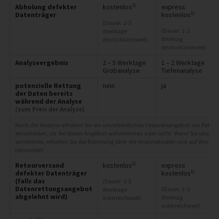
1)
Abholung defekter
kostenlos
express
1)
Datenträger
kostenlos
(Dauer: 2-5
(Dauer: 1-2
Werktage
Werktag
deutschlandweit)
deutschlandweit)
Analyseergebnis
2 – 5 Werktage
1 – 2 Werktage
Grobanalyse
Tiefenanalyse
potenzielle Rettung
nein
ja
der Daten bereits
während der Analyse
(zum Preis der Analyse)
Nach der Analyse erhalten Sie ein unverbindliches Festpreisangebot zur Rettung
entscheiden, ob Sie dieses Angebot wahrnehmen oder nicht. Wenn Sie unser A
annehmen, erhalten Sie die Rechnung über die Analysekosten und auf Wunsch
retourniert.
1)
Retourversand
kostenlos
express
1)
defekter Datenträger
kostenlos
(falls das
(Dauer: 2-5
Datenrettungsangebot
(Dauer: 1-2
Werktage
abgelehnt wird)
Werktag
österreichweit)
österreichweit)