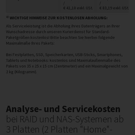
/
/
€
41,18
exkl. USt.
€
83,19
exkl. USt.
1)
WICHTIGE HINWEISE ZUR KOSTENLOSEN ABHOLUNG:
Als Serviceleistung ist die Abholung Ihres Datenträgers an Ihrer
Wunschadresse durch unseren Kurierdienst für Standard-
Paketgrößen kostenlos! Bitte beachten Sie hierbei folgende
Maximalmaße Ihres Pakets:
Bei Festplatten, SSD, Speicherkarten, USB-Sticks, Smartphones,
Tablets und Notebooks: kostenlos sind Maximalaußenmaße des
Pakets von 35 x 25 x 15 cm (Zentimeter) und ein Maximalgewicht von
2 kg (Kilogramm).
Analyse- und Servicekosten
bei RAID und NAS-Systemen ab
3 Platten (2 Platten "Home"-