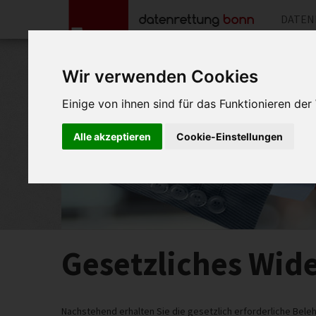
DATEN
Wir verwenden Cookies
Einige von ihnen sind für das Funktionieren de
Alle akzeptieren
Cookie-Einstellungen
Gesetzliches Wid
Nachstehend erhalten Sie die gesetzlich erforderliche Bel