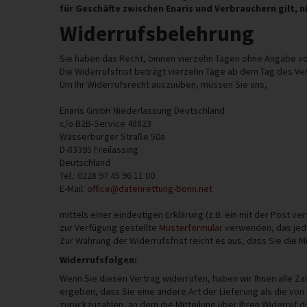
für Geschäfte zwischen Enaris und Verbrauchern gilt, 
Widerrufsbelehrung
Sie haben das Recht, binnen vierzehn Tagen ohne Angabe vo
Die Widerrufsfrist beträgt vierzehn Tage ab dem Tag des Ve
Um Ihr Widerrufsrecht auszuüben, müssen Sie uns,
Enaris GmbH Niederlassung Deutschland
c/o B2B-Service 48823
Wasserburger Straße 50a
D-83395 Freilassing
Deutschland
Tel.:
0228 97 45 96 11 00
E-Mail:
office@datenrettung-bonn.net
mittels einer eindeutigen Erklärung (z.B. ein mit der Post v
zur Verfügung gestellte
Musterformular
verwenden, das jedo
Zur Wahrung der Widerrufsfrist reicht es aus, dass Sie die 
Widerrufsfolgen:
Wenn Sie diesen Vertrag widerrufen, haben wir Ihnen alle Za
ergeben, dass Sie eine andere Art der Lieferung als die vo
zurückzuzahlen, an dem die Mitteilung über Ihren Widerruf 