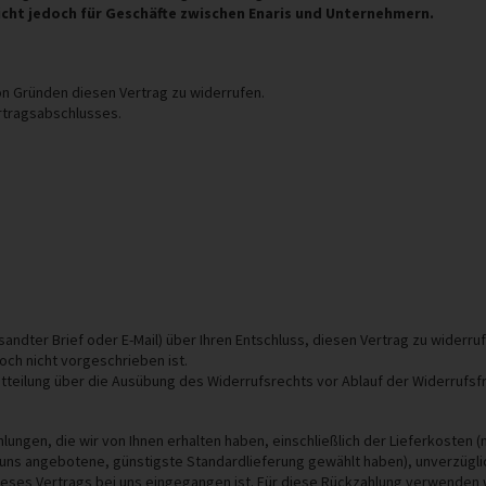
nicht jedoch für Geschäfte zwischen Enaris und Unternehmern.
n Gründen diesen Vertrag zu widerrufen.
rtragsabschlusses.
ersandter Brief oder E-Mail) über Ihren Entschluss, diesen Vertrag zu wider
ch nicht vorgeschrieben ist.
Mitteilung über die Ausübung des Widerrufsrechts vor Ablauf der Widerrufsf
hlungen, die wir von Ihnen erhalten haben, einschließlich der Lieferkosten 
n uns angebotene, günstigste Standardlieferung gewählt haben), unverzügl
dieses Vertrags bei uns eingegangen ist. Für diese Rückzahlung verwenden w