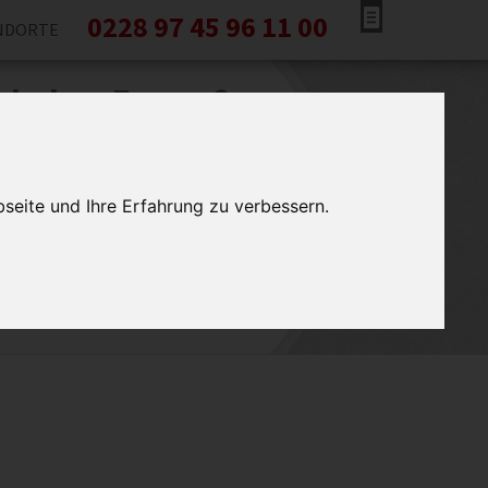
0228 97 45 96 11 00
NDORTE
e haben Fragen?
 Sie sich jetzt kostenlos und
indlich von uns informieren.
seite und Ihre Erfahrung zu verbessern.
tung Bonn verwendet Ihre Daten ausschließlich für den
 Ihre Daten werden gelöscht, wenn der Zweck der
ung entfallen ist. Weitere Informationen zum
hutz finden Sie auch
hier
.