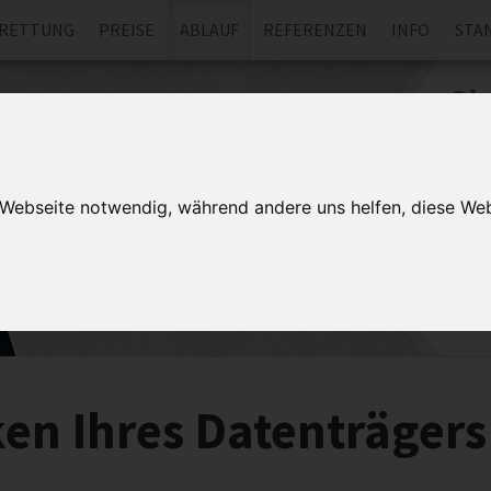
RETTUNG
PREISE
ABLAUF
REFERENZEN
INFO
STA
Si
Lassen
unverb
r Webseite notwendig, während andere uns helfen, diese Web
Datenret
Rückruf.
Speicher
Datensc
en Ihres Datenträgers