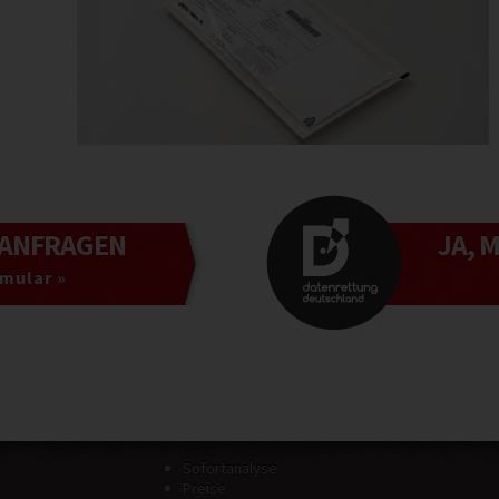
ANFRAGEN
JA, 
mular »
Sofortanalyse
Preise